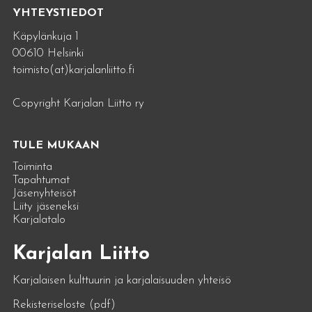
YHTEYSTIEDOT
Käpylänkuja 1
00610 Helsinki
toimisto(at)karjalanliitto.fi
Copyright Karjalan Liitto ry
TULE MUKAAN
Toiminta
Tapahtumat
Jäsenyhteisöt
Liity jäseneksi
Karjalatalo
Karjalan Liitto
Karjalaisen kulttuurin ja karjalaisuuden yhteisö
Rekisteriseloste (pdf)