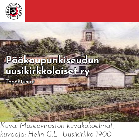
Pääkaupunkiseudun
uusikirkkolaiset ry
Tapahtumat
Kuva: Museoviraston kuvakokoelmat,
kuvaaja: Helin G.L., Uusikirkko 1900.