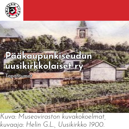
Pääkaupunkiseudun
uusikirkkolaiset ry
Tapahtumat
Kuva: Museoviraston kuvakokoelmat,
kuvaaja: Helin G.L., Uusikirkko 1900.