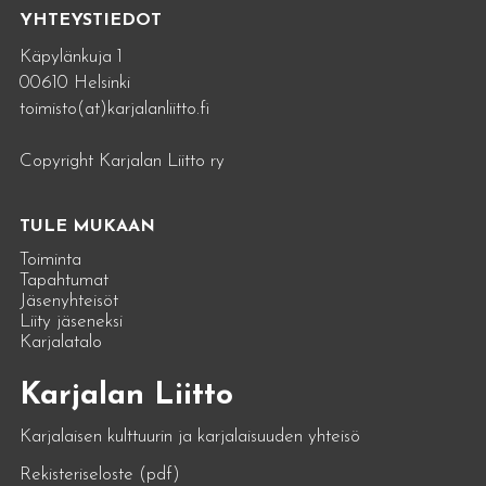
YHTEYSTIEDOT
Käpylänkuja 1
00610 Helsinki
toimisto(at)karjalanliitto.fi
Copyright Karjalan Liitto ry
TULE MUKAAN
Toiminta
Tapahtumat
Jäsenyhteisöt
Liity jäseneksi
Karjalatalo
Karjalan Liitto
Karjalaisen kulttuurin ja karjalaisuuden yhteisö
Rekisteriseloste (pdf)