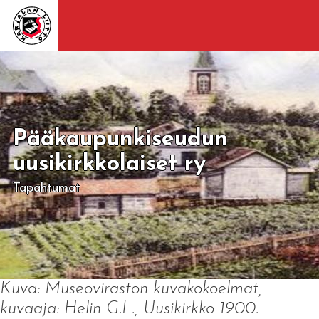
Pääkaupunkiseudun
uusikirkkolaiset ry
Tapahtumat
Kuva: Museoviraston kuvakokoelmat,
kuvaaja: Helin G.L., Uusikirkko 1900.