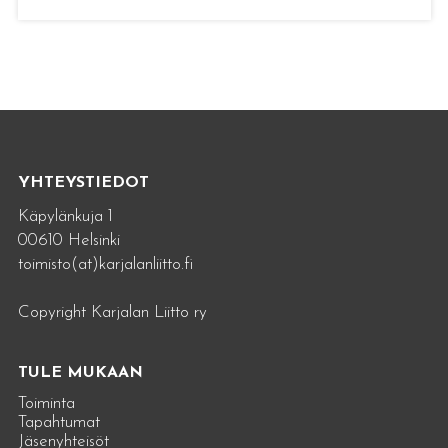
YHTEYSTIEDOT
Käpylänkuja 1
00610 Helsinki
toimisto(at)karjalanliitto.fi
Copyright Karjalan Liitto ry
TULE MUKAAN
Toiminta
Tapahtumat
Jäsenyhteisöt