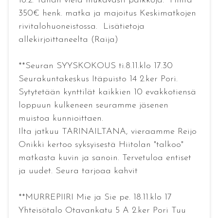
18.2. Tähän vielä mukavasti paikkoja. Hinta
350€ henk. matka ja majoitus Keskimatkojen
rivitalohuoneistossa. Lisätietoja
allekirjoittaneelta (Raija)
**Seuran SYYSKOKOUS ti.8.11.klo 17.30
Seurakuntakeskus Itäpuisto 14 2.ker Pori.
Sytytetään kynttilät kaikkien 10 evakkotiensä
loppuun kulkeneen seuramme jäsenen
muistoa kunnioittaen.
Ilta jatkuu TARINAILTANA, vieraamme Reijo
Onikki kertoo syksyisestä Hiitolan "talkoo"
matkasta kuvin ja sanoin. Tervetuloa entiset
ja uudet. Seura tarjoaa kahvit
**MURREPIIRI Mie ja Sie pe. 18.11.klo 17
Yhteisötalo Otavankatu 5 A 2.ker Pori Tuu