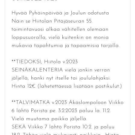
Hyvää Pyhäinpäivää ja Joulun odotusta
Näin se Hiitolan Pitäjäseuran 55.
toimintavuosi alkaa vähitellen olemaan
loppusuoralla, vielä kuitenkin on monia
mukavia tapahtumia ja tapaamisia tarjolla.
**TIEDOKSI; Hiitola v.2023
SEINÄKALENTERIA vielä jonkin verran
jäljellä, hanki nyt itselle tai joululahjaksi.
Hinta 12€ (lähetettäessä lisätään postikulut.)
**TALVIMATKA v.2023 Äkäslompoloon Viikko
6 lähtö Porista pe. 3.2.2023 paluu la. 11.2.
Vielä muutama paikka jäljellä.
SEKÄ Viikko 7 lähtö Porista 10.2. ja paluu