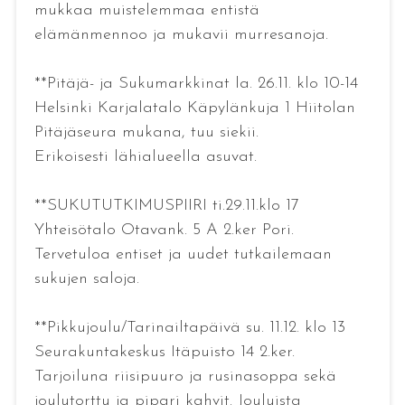
mukkaa muistelemmaa entistä
elämänmennoo ja mukavii murresanoja.
**Pitäjä- ja Sukumarkkinat la. 26.11. klo 10-14
Helsinki Karjalatalo Käpylänkuja 1 Hiitolan
Pitäjäseura mukana, tuu siekii.
Erikoisesti lähialueella asuvat.
**SUKUTUTKIMUSPIIRI ti.29.11.klo 17
Yhteisötalo Otavank. 5 A 2.ker Pori.
Tervetuloa entiset ja uudet tutkailemaan
sukujen saloja.
**Pikkujoulu/Tarinailtapäivä su. 11.12. klo 13
Seurakuntakeskus Itäpuisto 14 2.ker.
Tarjoiluna riisipuuro ja rusinasoppa sekä
joulutorttu ja pipari kahvit. Jouluista