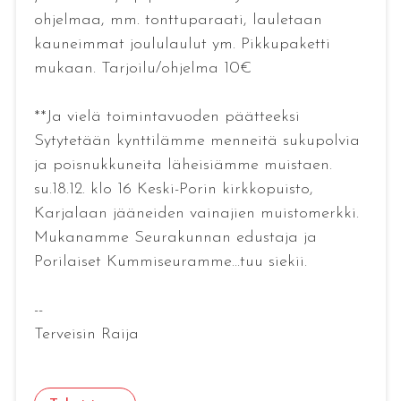
ohjelmaa, mm. tonttuparaati, lauletaan
kauneimmat joululaulut ym. Pikkupaketti
mukaan. Tarjoilu/ohjelma 10€
**Ja vielä toimintavuoden päätteeksi
Sytytetään kynttilämme menneitä sukupolvia
ja poisnukkuneita läheisiämme muistaen.
su.18.12. klo 16 Keski-Porin kirkkopuisto,
Karjalaan jääneiden vainajien muistomerkki.
Mukanamme Seurakunnan edustaja ja
Porilaiset Kummiseuramme...tuu siekii.
--
Terveisin Raija