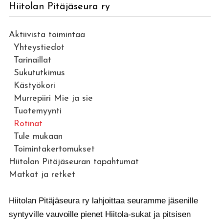
Hiitolan Pitäjäseura ry
Aktiivista toimintaa
Yhteystiedot
Tarinaillat
Sukututkimus
Kästyökori
Murrepiiri Mie ja sie
Tuotemyynti
Rotinat
Tule mukaan
Toimintakertomukset
Hiitolan Pitäjäseuran tapahtumat
Matkat ja retket
Hiitolan Pitäjäseura ry lahjoittaa seuramme jäsenille
syntyville vauvoille pienet Hiitola-sukat ja pitsisen