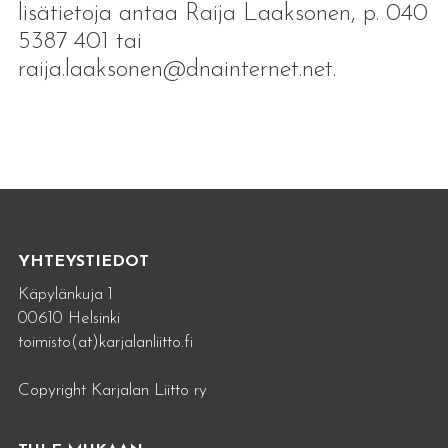
lisätietoja antaa Raija Laaksonen, p. 040
5387 401 tai
raija.laaksonen@dnainternet.net.
YHTEYSTIEDOT
Käpylänkuja 1
00610 Helsinki
toimisto(at)karjalanliitto.fi
Copyright Karjalan Liitto ry