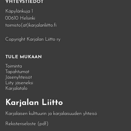
YHTEYSTIEDOT
Käpylänkuja 1
00610 Helsinki
toimisto(at)karjalanliitto.fi
Copyright Karjalan Liitto ry
TULE MUKAAN
Toiminta
Tapahtumat
Jäsenyhteisöt
Liity jäseneksi
Karjalatalo
Karjalan Liitto
Karjalaisen kulttuurin ja karjalaisuuden yhteisö
Rekisteriseloste (pdf)