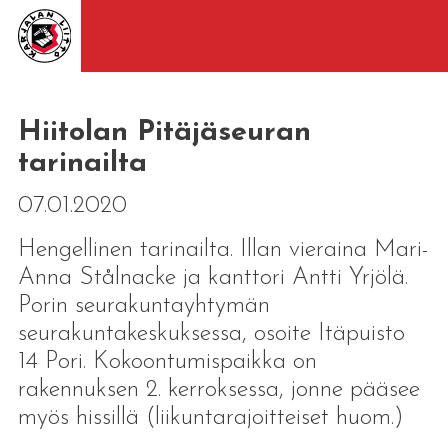
Hiitolan Pitäjäseuran
tarinailta
07.01.2020
Hengellinen tarinailta. Illan vieraina Mari-
Anna Stålnacke ja kanttori Antti Yrjölä.
Porin seurakuntayhtymän
seurakuntakeskuksessa, osoite Itäpuisto
14 Pori. Kokoontumispaikka on
rakennuksen 2. kerroksessa, jonne pääsee
myös hissillä (liikuntarajoitteiset huom.)