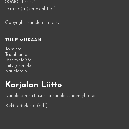
00610 Helsinki
toimisto(at)karjalanliitto.fi
Copyright Karjalan Liitto ry
TULE MUKAAN
Toiminta
Tapahtumat
Jäsenyhteisöt
Liity jäseneksi
Karjalatalo
Karjalan Liitto
Karjalaisen kulttuurin ja karjalaisuuden yhteisö
Rekisteriseloste (pdf)