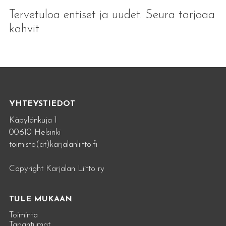
Tervetuloa entiset ja uudet. Seura tarjoaa
kahvit
YHTEYSTIEDOT
Käpylänkuja 1
00610 Helsinki
toimisto(at)karjalanliitto.fi
Copyright Karjalan Liitto ry
TULE MUKAAN
Toiminta
Tapahtumat