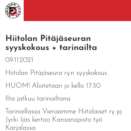
Hiitolan Pitäjäseuran
syyskokous + tarinailta
09.11.2021
Hiitolan Pitäjäseura ry:n syyskokous
HUOM! Aloitetaan jo kello 17:30
Ilta jatkuu tarinailtana
Tarinaillassa Vieraamme Hiitolaiset ry pj
Jyrki Ijäs kertoo Kansanopisto työ
Karjalassa