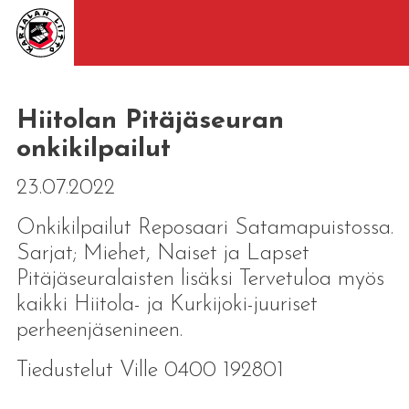
Hiitolan Pitäjäseuran
onkikilpailut
23.07.2022
Onkikilpailut Reposaari Satamapuistossa.
Sarjat; Miehet, Naiset ja Lapset
Pitäjäseuralaisten lisäksi Tervetuloa myös
kaikki Hiitola- ja Kurkijoki-juuriset
perheenjäsenineen.
Tiedustelut Ville 0400 192801