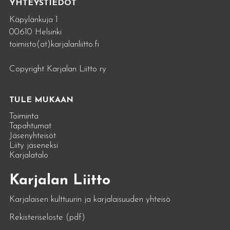
YHTEYSTIEDOT
Käpylänkuja 1
00610 Helsinki
toimisto(at)karjalanliitto.fi
Copyright Karjalan Liitto ry
TULE MUKAAN
Toiminta
Tapahtumat
Jäsenyhteisöt
Liity jäseneksi
Karjalatalo
Karjalan Liitto
Karjalaisen kulttuurin ja karjalaisuuden yhteisö
Rekisteriseloste (pdf)