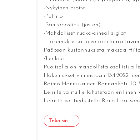
-Nykyinen osoite
-Puh.n:o
-Sähköpostios. (jos on)
-Mahdolliset ruoka-aineallergiat
-Hakemuksessa toivotaan kerrottavan m
Pääosan kustannuksista maksaa Hiitol
/henkilö.
Puolisolla on mahdollista osallistua l
Hakemukset viimeistään 13.4.2022 menn
Raimo Hannukainen Rannankatu 10 3884
Leirille valituille lähetetään erillinen k
Leiristä voi tiedustella Raija Laakso
Takaisin