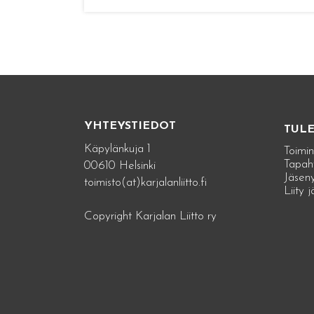
YHTEYSTIEDOT
TUL
Käpylänkuja 1
Toimin
Tapah
00610 Helsinki
Jäseny
toimisto(at)karjalanliitto.fi
Liity 
Copyright Karjalan Liitto ry