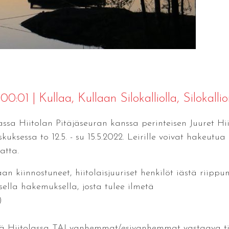
 00:01
|
Kullaa
, Kullaan Silokalliolla, Silokalli
assa Hiitolan Pitäjäseuran kanssa perinteisen Juuret Hii
uksessa to 12.5. - su 15.5.2022. Leirille voivat hakeutua 
atta.
aan kiinnostuneet, hiitolaisjuuriset henkilöt iästä riippu
la hakemuksella, josta tulee ilmetä
)
ylä Hiitolassa TAI vanhemmat/esivanhemmat vastaava ti