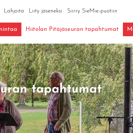
Lahjoita
Liity jäseneksi
Siirry SieMie-puotiin
imintaa
Hiitolan Pitäjäseuran tapahtumat
Ma
seuran tapahtumat