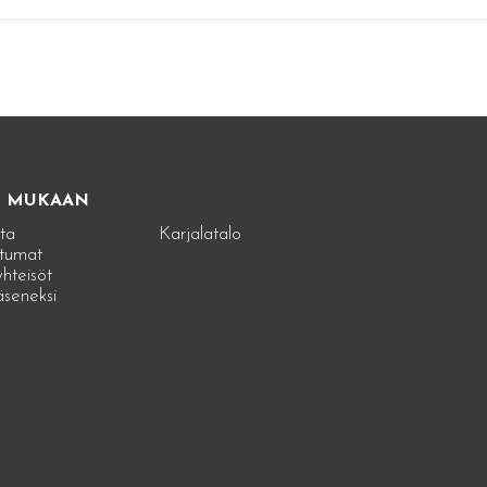
E MUKAAN
ta
Karjalatalo
tumat
hteisöt
jäseneksi