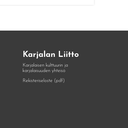
Karjalan Liitto
Karjalaisen kulttuurin ja
karjalaisuuden yhteisö
Rekisteriseloste (pdf)