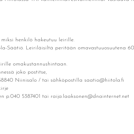
iksi henkilö hakeutuu leirille.
a-Säätiö. Leiriläisiltä peritään omavastuuosuutena 6
eirille omakustannushintaan.
essä joko postitse,
0 Niinisalo / tai sähköpostilla saatio@hiitola.fi
irje
nen p.040 5387401 tai raija.laaksonen@dnainternet.net