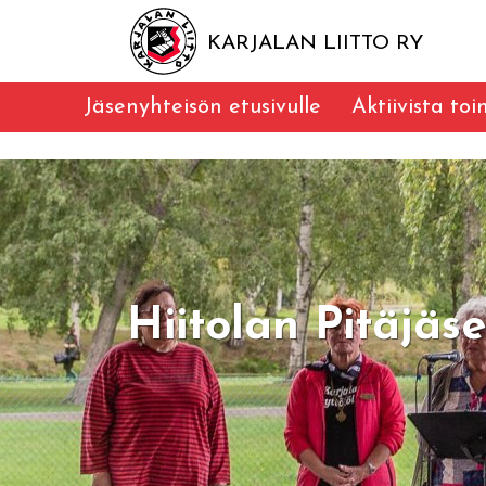
KARJALAN LIITTO RY
Jäsenyhteisön etusivulle
Aktiivista to
Hiitolan Pitäjä