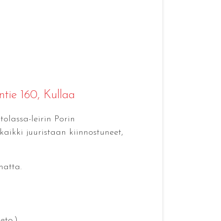
ontie 160, Kullaa
tolassa-leirin Porin
kaikki juuristaan kiinnostuneet,
matta.
eto.)