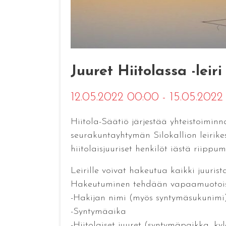
Juuret Hiitolassa -leiri
12.05.2022 00:00 - 15.05.2022
Hiitola-Säätiö järjestää yhteistoiminn
seurakuntayhtymän Silokallion leirikesk
hiitolaisjuuriset henkilöt iästä riippum
Leirille voivat hakeutua kaikki juurist
Hakeutuminen tehdään vapaamuotoisel
-Hakijan nimi (myös syntymäsukunimi
-Syntymäaika
-Hiitolaiset juuret (syntymäpaikka, k