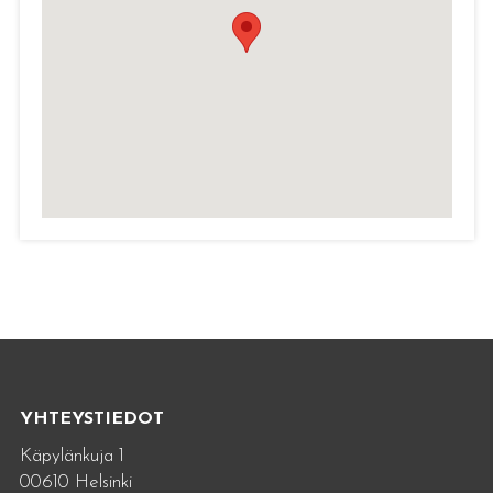
YHTEYSTIEDOT
Käpylänkuja 1
00610 Helsinki