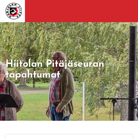
Hiitolan Pitäjäseuran
tapahtumat