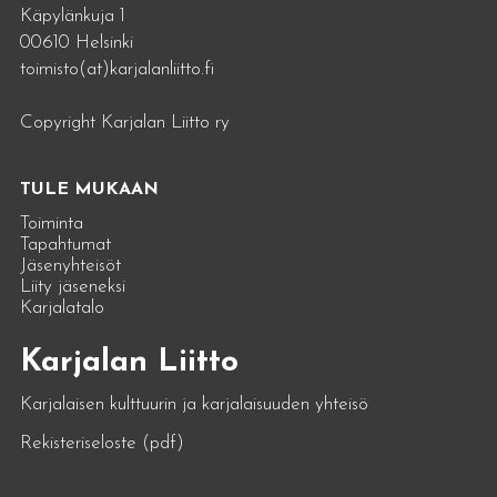
Käpylänkuja 1
00610 Helsinki
toimisto(at)karjalanliitto.fi
Copyright Karjalan Liitto ry
TULE MUKAAN
Toiminta
Tapahtumat
Jäsenyhteisöt
Liity jäseneksi
Karjalatalo
Karjalan Liitto
Karjalaisen kulttuurin ja karjalaisuuden yhteisö
Rekisteriseloste (pdf)