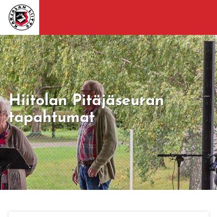
Hiitolan Pitäjäseuran
tapahtumat