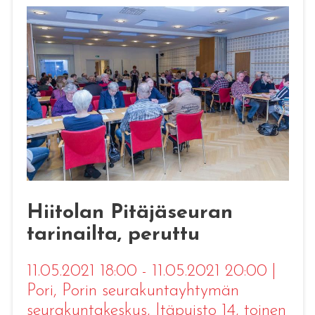
Hiitolan Pitäjäseuran
tarinailta, peruttu
11.05.2021 18:00 - 11.05.2021 20:00
|
Pori
, Porin seurakuntayhtymän
seurakuntakeskus, Itäpuisto 14, toinen