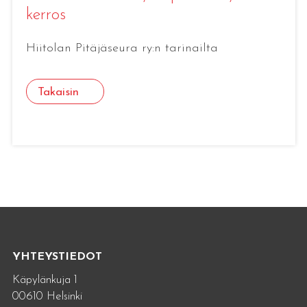
kerros
Hiitolan Pitäjäseura ry:n tarinailta
Takaisin
YHTEYSTIEDOT
Käpylänkuja 1
00610 Helsinki