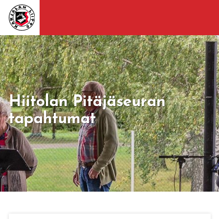
Hiitolan Pitäjäseuran
tapahtumat