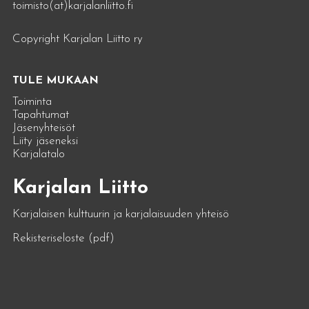
toimisto(at)karjalanliitto.fi
Copyright Karjalan Liitto ry
TULE MUKAAN
Toiminta
Tapahtumat
Jäsenyhteisöt
Liity jäseneksi
Karjalatalo
Karjalan Liitto
Karjalaisen kulttuurin ja karjalaisuuden yhteisö
Rekisteriseloste (pdf)