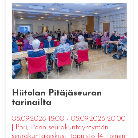
Hiitolan Pitäjäseuran
tarinailta
08.09.2026 18:00 - 08.09.2026 20:00
|
Pori
, Porin seurakuntayhtymän
seurakuntakeskus, Itäpuisto 14, toinen