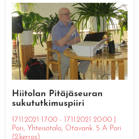
Hiitolan Pitäjäseuran
sukututkimuspiiri
17.11.2021 17:00 - 17.11.2021 20:00
|
Pori
, Yhteisötalo, Otavank. 5 A Pori
(2.kerros)