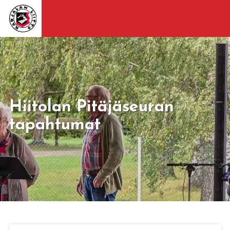
Hiitolan Pitäjäseuran
tapahtumat