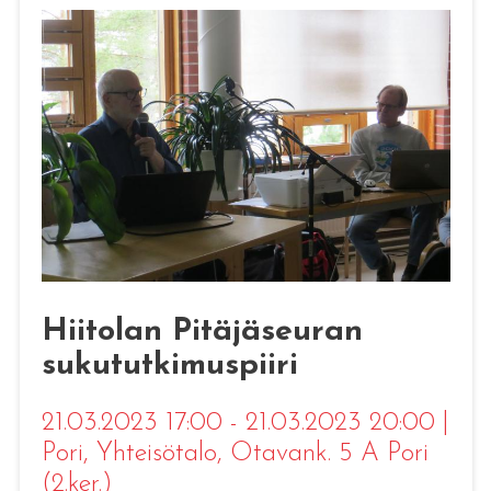
Hiitolan Pitäjäseuran
sukututkimuspiiri
21.03.2023 17:00 - 21.03.2023 20:00
|
Pori
, Yhteisötalo, Otavank. 5 A Pori
(2.ker.)