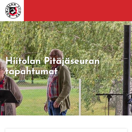
Hiitolan Pitäjäseuran
tapahtumat