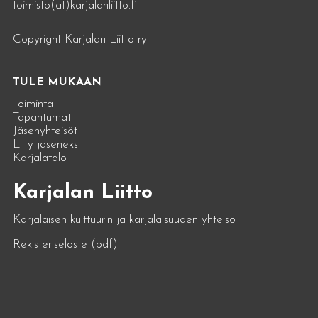
toimisto(at)karjalanliitto.fi
Copyright Karjalan Liitto ry
TULE MUKAAN
Toiminta
Tapahtumat
Jäsenyhteisöt
Liity jäseneksi
Karjalatalo
Karjalan Liitto
Karjalaisen kulttuurin ja karjalaisuuden yhteisö
Rekisteriseloste (pdf)