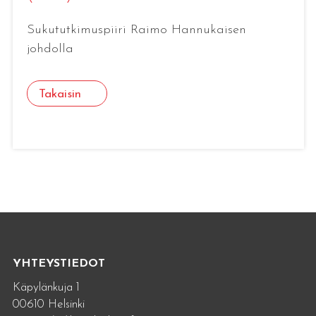
Sukututkimuspiiri Raimo Hannukaisen
johdolla
Takaisin
YHTEYSTIEDOT
Käpylänkuja 1
00610 Helsinki