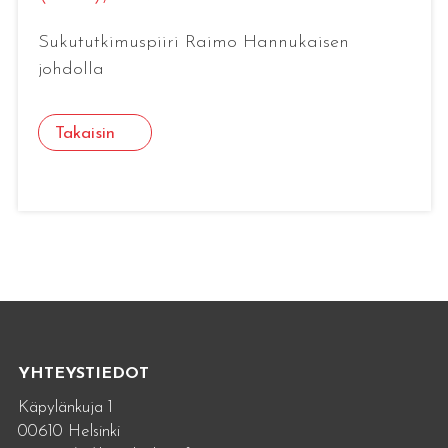
Sukututkimuspiiri Raimo Hannukaisen
johdolla
Takaisin
YHTEYSTIEDOT
Käpylänkuja 1
00610 Helsinki