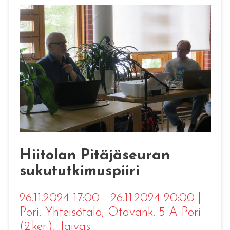
Hiitolan Pitäjäseuran
sukututkimuspiiri
26.11.2024 17:00 - 26.11.2024 20:00
|
Pori
, Yhteisötalo, Otavank. 5 A Pori
(2.ker.), Taivas