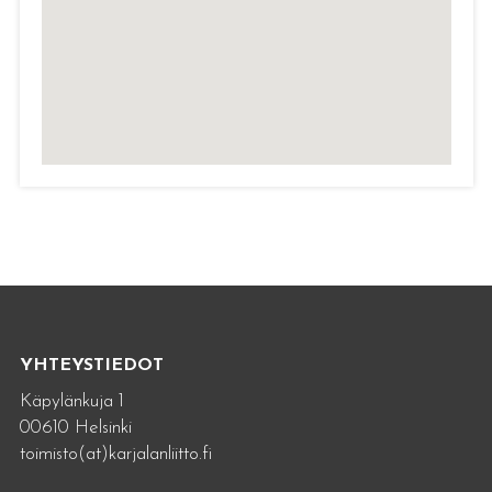
YHTEYSTIEDOT
Käpylänkuja 1
00610 Helsinki
toimisto(at)karjalanliitto.fi