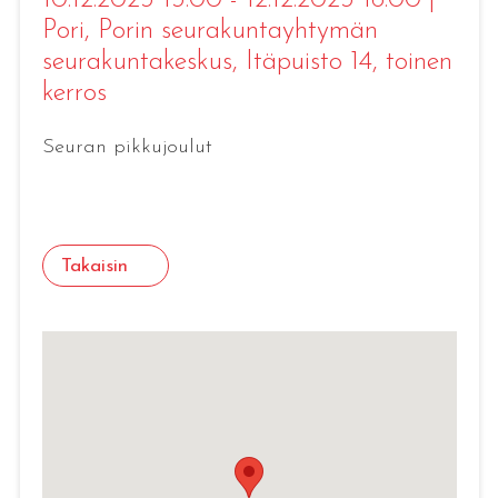
10.12.2023 13:00 - 12.12.2023 16:00
|
Pori
, Porin seurakuntayhtymän
seurakuntakeskus, Itäpuisto 14, toinen
kerros
Seuran pikkujoulut
Takaisin