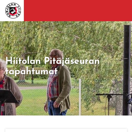
Hiitolan Pitäjäseuran
tapahtumat