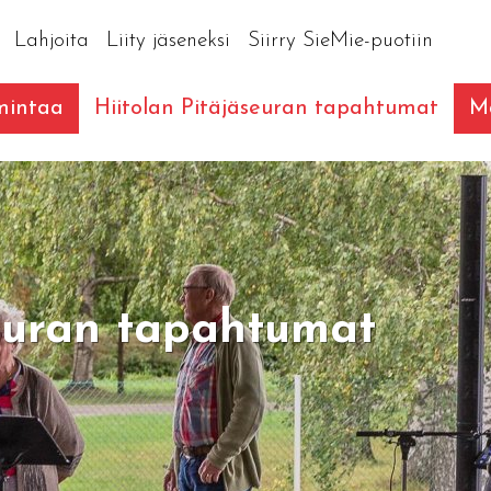
Lahjoita
Liity jäseneksi
Siirry SieMie-puotiin
imintaa
Hiitolan Pitäjäseuran tapahtumat
Ma
seuran tapahtumat