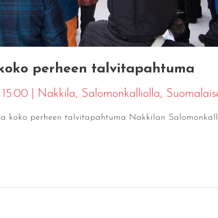
 koko perheen talvitapahtuma
0 15:00
|
Nakkila
, Salomonkalliolla, Suomalais
n ja koko perheen talvitapahtuma Nakkilan Salomonkalli