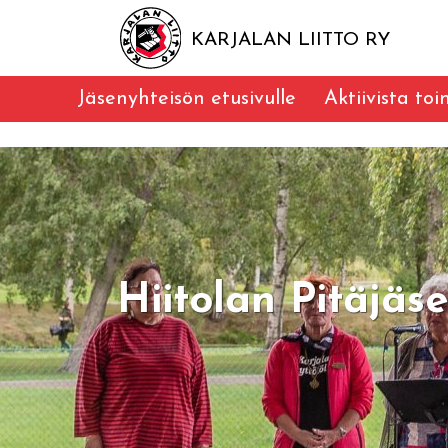
KARJALAN LIITTO RY
Jäsenyhteisön etusivulle
Aktiivista to
Hiitolan Pitäjä