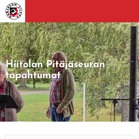
Hiitolan Pitäjäseuran
tapahtumat