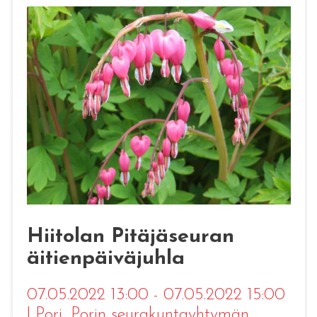
Hiitolan Pitäjäseuran
äitienpäiväjuhla
07.05.2022 13:00 - 07.05.2022 15:00
|
Pori
, Porin seurakuntayhtymän