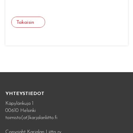
Takaisin
YHTEYSTIEDOT
Käpylänkuja 1
00610 Helsinki
toimisto(at)karjalanliitto.fi
Copyright Karjalan Liitto ry