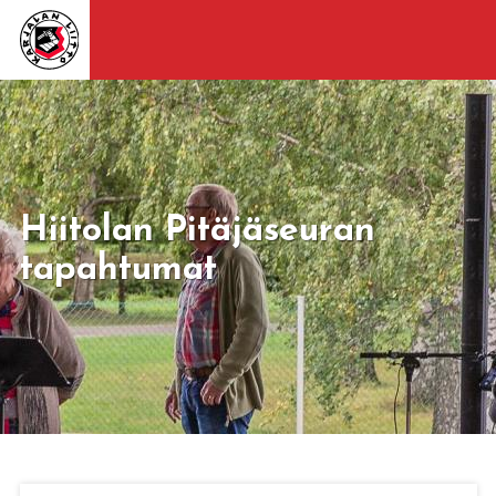
Hiitolan Pitäjäseuran
tapahtumat