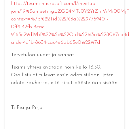
https://teams.microsoft.com/l/meetup-
join/19%3ameeting_ZGE4MTc0Y2YtZmViMi00Mj
context=%7b%22Tid%22%3a%2297759401-
0ff9-42fb-8eae-
9163e29d19bf%22%2c%22Oid%22%3a%228097cd4d
afde-4d1b-8634-cac4e6db63e0%22%7d
Tervetuloa uudet ja vanhat
Teams yhteys avataan noin kello 16.50.
Osallistujat tulevat ensin odotustilaan, joten
odota rauhassa, että sinut päästetään sisään:
T: Pia ja Pirjo