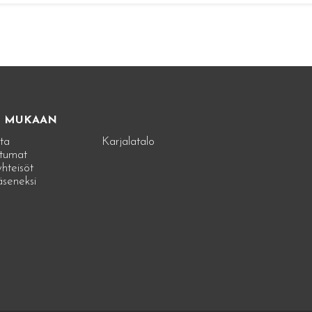
E MUKAAN
ta
Karjalatalo
tumat
hteisöt
jäseneksi