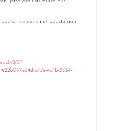
 jotta osallistuminen olisi
n odota, kunnes sinut päästetään
ad.v2/0?
%228097cd4d-afde-4d1b-8634-