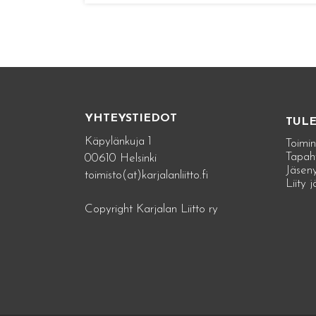
YHTEYSTIEDOT
TUL
Käpylänkuja 1
Toimin
Tapah
00610 Helsinki
Jäseny
toimisto(at)karjalanliitto.fi
Liity 
Copyright Karjalan Liitto ry