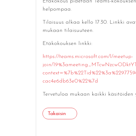
Etäkokous pidetään Teams-kokouksena.
helpompaa.
Tilaisuus alkaa kello 17:30. Linkki a
mukaan tilaisuuteen.
Etäkokouksen linkki:
https://teams.microsoft.com/l/meetup-
join/19%3ameeting_MTcwNzcwODk
context=%7b%22Tid%22%3a%22977594
cac4e6db63e0%22%7d
Tervetuloa mukaan kaikki käsitöiden 
Takaisin