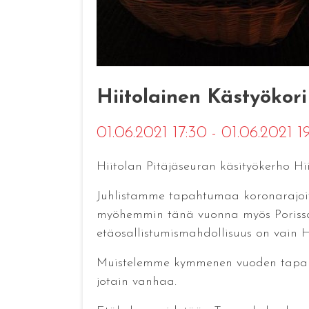
Hiitolainen Kästyökori
01.06.2021 17:30 - 01.06.2021 
Hiitolan Pitäjäseuran käsityökerho Hii
Juhlistamme tapahtumaa koronarajoit
myöhemmin tänä vuonna myös Porissa. J
etäosallistumismahdollisuus on vain Hi
Muistelemme kymmenen vuoden tapahtu
jotain vanhaa.