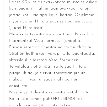
Lähes 90-vuotias evakkotyttö muistelee aikaa
kun jouduttiin lähtemään evakkoon ja piti
jättää koti ...vieläpä kaksi kertaa. Ohjelmssa
myös nuoren Hiitolaisjuurisen puheenvuoro
”Juuret Hiitolassa”.
Musiikkiesityksistä vastaavat mm. Nakkilan
Harmonikat Vesa Formusen johdolla.
Päivän seremoniamestarina toimii Hiitola-
Säätiön hallituksen varapj. Ulla Suontausta,
yhteislaulut säestää Vesa Formunen
Tervetuloa viettämään rattoisaa Hiitolan
pitäjäjuhlaa, ja tietysti toivotaan juhliin
mukaan myös runsaasti jälkipolvien
edustusta.
Näyttelyyn tulevista esineistä voit ilmoittaa
Raija Laaksonen puh.040 5387401 tai
raija.laaksonen@dnainternet.net