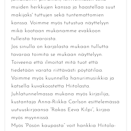
muiden herkkujen kanssa ja haastellaa suut
makijaks' tuttujen sekä tuntemattomien
kanssa. Voimme myös tutustua näyttelyyn
mikä kootaan mukanamme evakkoon
tulleista tavaroista.
Jos sinulla on karjalasta mukaan tullutta
tavaraa toimita se mukaan näyttelyyn.
Toiveena että ilmoitat mitä tuot että
tiedetään varata riittävästi pöytätilaa.
Voimme myös kuunnella hanurimusiikkia ja
katsella kuvakoostetta Hiitolasta.
Juhlatunnelmassa mukana myös kirjailija,
kustantaja Anna-Riikka Carlson esittelemässä
uutuuskirjaansa ”Rakas Eeva Kilpi”, kirjaa
myös myynnissä.
Myös ”Pösön kaupasta” voit hankkia Hiitola-