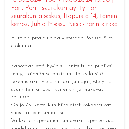
18.08.2024 11:30 - 18.08.2024 15:00
|
Pori
, Porin seurakuntayhtymän
seurakuntakeskus, Itäpuisto 14, toinen
kerros, Juhla Messu Keski-Porin kirkko
Hiitolan pitäjäjuhlaa vietetään Porissa18 pv.
elokuuta.
Sanotaan että hyvin suunniteltu on puoliksi
tehty, näinhän se onkin mutta kyllä sitä
tekemistäkin vielä riittää. Juhlajärjestelyt ja
suunnitelmat ovat kuitenkin jo mukavasti
hallussa.
On jo 75- kerta kun hiitolaiset kokoontuvat
vuosittaiseen juhlaansa.
Vaikka alkuperäinen juhlaväki hupenee vuosi
vuodelta niin iloksemme myös jälkipolvet ovat