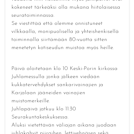
kokeneet tärkeäksi olla mukana hiitolaisessa
seuratoiminnassa.
Se viestittää että olemme onnistuneet
vilkkaalla, monipuolisella ja yhteishenkisellä
toiminnalla siirtämään 80-vuotta sitten
menetetyn kotiseudun muistoa myös heille.
Päivä aloitetaan klo 10 Keski-Porin kirkossa
Juhlamessulla jonka jälkeen viedään
kukkatervehdykset sankarivainajien ja
Karjalaan jääneiden vainajien
muistomerkeille.
Juhlapäivä jatkuu klo 11.30
Seurakuntakeskuksessa.
Aluksi vietettävän väliajan aikana juodaan
juhlakahvit piiraihen, lettivehnäsen sekä