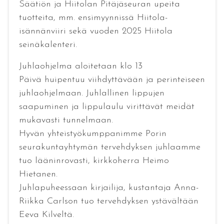
Säätiön ja Hiitolan Pitäjäseuran upeita
tuotteita, mm. ensimyynnissä Hiitola-
isännänviiri sekä vuoden 2025 Hiitola
seinäkalenteri.
Juhlaohjelma aloitetaan klo 13
Päivä huipentuu viihdyttävään ja perinteiseen
juhlaohjelmaan. Juhlallinen lippujen
saapuminen ja lippulaulu virittävät meidät
mukavasti tunnelmaan.
Hyvän yhteistyökumppanimme Porin
seurakuntayhtymän tervehdyksen juhlaamme
tuo lääninrovasti, kirkkoherra Heimo
Hietanen.
Juhlapuheessaan kirjailija, kustantaja Anna-
Riikka Carlson tuo tervehdyksen ystävältään
Eeva Kilveltä.