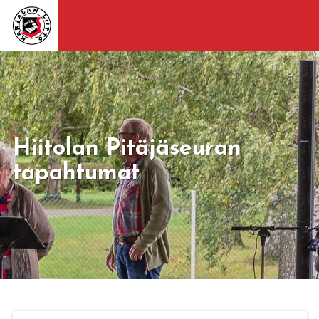
Hiitolan Pitäjäseuran
tapahtumat