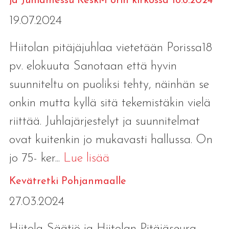
ja Juhlamessu Keski-Porin kirkossa 18.8.2024
19.07.2024
Hiitolan pitäjäjuhlaa vietetään Porissa18
pv. elokuuta Sanotaan että hyvin
suunniteltu on puoliksi tehty, näinhän se
onkin mutta kyllä sitä tekemistäkin vielä
riittää. Juhlajärjestelyt ja suunnitelmat
ovat kuitenkin jo mukavasti hallussa. On
jo 75- ker...
Lue lisää
Kevätretki Pohjanmaalle
27.03.2024
Hiitola-Säätiö ja Hiitolan Pitäjäseura