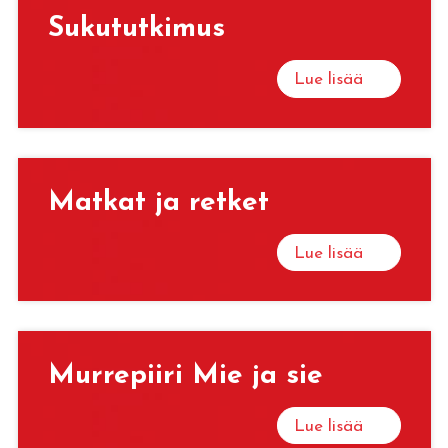
Su­ku­tut­ki­mus
Lue lisää
Mat­kat ja ret­ket
Lue lisää
Mur­re­pii­ri Mie ja sie
Lue lisää