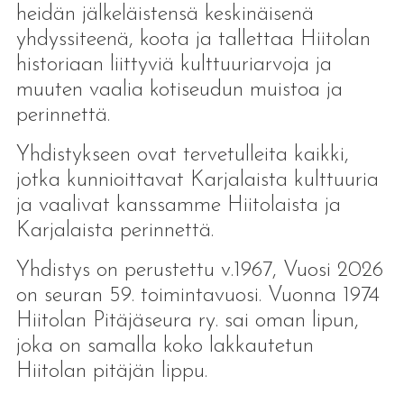
heidän jälkeläistensä keskinäisenä
yhdyssiteenä, koota ja tallettaa Hiitolan
historiaan liittyviä kulttuuriarvoja ja
muuten vaalia kotiseudun muistoa ja
perinnettä.
Yhdistykseen ovat tervetulleita kaikki,
jotka kunnioittavat Karjalaista kulttuuria
ja vaalivat kanssamme Hiitolaista ja
Karjalaista perinnettä.
Yhdistys on perustettu v.1967, Vuosi 2026
on seuran 59. toimintavuosi. Vuonna 1974
Hiitolan Pitäjäseura ry. sai oman lipun,
joka on samalla koko lakkautetun
Hiitolan pitäjän lippu.