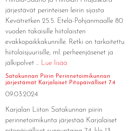
järjestävät perinteisen leirin sijasta
Kevätretken 25.5. Etelä-Pohjanmaalle 80
vuoden takaisille hiitolaisten
evakkopaikkakunnille. Retki on tarkoitettu
hiitolaisjuurisille, ml. perheenjäsenet ja
jälkipolvet ...
Lue lisää
Satakunnan Piirin Perinnetoimikunnan
järjestämät Karjalaiset Pitopäivälliset 7.4
09.03.2024
Karjalan Liiton Satakunnan piirin
perinnetoimikunta järjestää Karjalaiset
pitopäivälliset sunnuntaina 7.4. klo 13