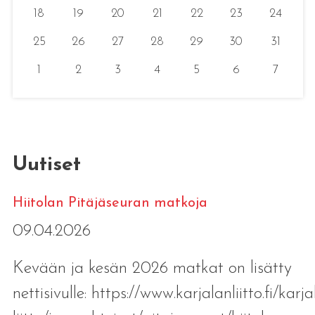
18
19
20
21
22
23
24
25
26
27
28
29
30
31
1
2
3
4
5
6
7
Uutiset
Hiitolan Pitäjäseuran matkoja
09.04.2026
Kevään ja kesän 2026 matkat on lisätty
nettisivulle: https://www.karjalanliitto.fi/karja