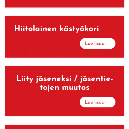
Hii­to­lai­nen käs­työ­ko­ri
Lue lisää
Liity jä­se­nek­si / jä­sen­tie­
to­jen muu­tos
Lue lisää