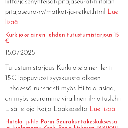
liitto/jasenyhteisot/pitajaseurat/hiitolan-
pitajaseura-ry/matkat-ja-retket.html
Lue
lisää
Kurkijokelainen lehden tutustumistarjous 15
€
15.07.2025
Tutustumistarjous Kurkijokelainen lehti
15€ loppuvuosi syyskuusta alkaen.
Lehdessä runsaasti myös Hiitola asiaa,
on myös seuramme virallinen ilmoituslehti.
Lisätietoja Raija Laaksoselta
Lue lisää
Hiitola -juhla Porin Seurakuntakeskuksessa