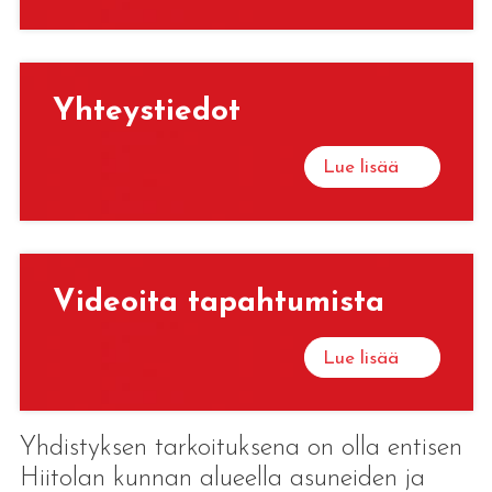
Yh­teys­tie­dot
Lue lisää
Vi­deoi­ta ta­pah­tu­mis­ta
Lue lisää
Yhdistyksen tarkoituksena on olla entisen
Hiitolan kunnan alueella asuneiden ja