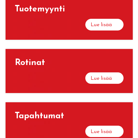
Tuo­te­myyn­ti
Lue lisää
Ro­ti­nat
Lue lisää
Ta­pah­tu­mat
Lue lisää