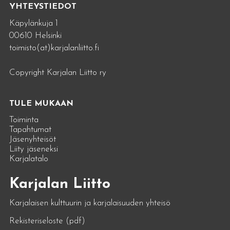
YHTEYSTIEDOT
Käpylänkuja 1
00610 Helsinki
toimisto(at)karjalanliitto.fi
Copyright Karjalan Liitto ry
TULE MUKAAN
Toiminta
Tapahtumat
Jäsenyhteisöt
Liity jäseneksi
Karjalatalo
Karjalan Liitto
Karjalaisen kulttuurin ja karjalaisuuden yhteisö
Rekisteriseloste (pdf)