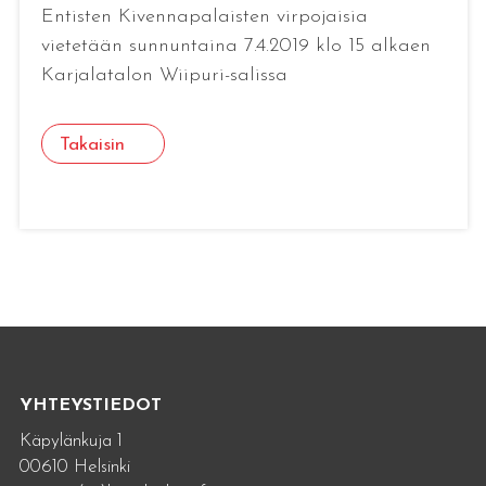
Entisten Kivennapalaisten virpojaisia
vietetään sunnuntaina 7.4.2019 klo 15 alkaen
Karjalatalon Wiipuri-salissa
Takaisin
YHTEYSTIEDOT
Käpylänkuja 1
00610 Helsinki