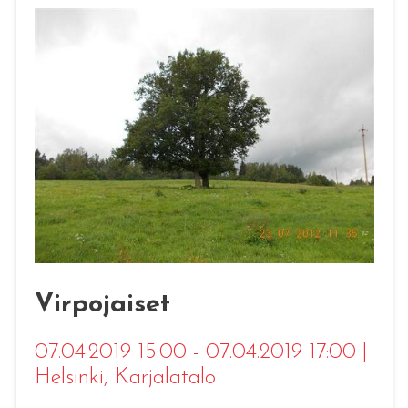
Jäsenyhteisön
tapahtumasivu - Suur-
Jaakkimalaiset r.y.
Tule mukaan - muista ilmoittautua
Lue lisää
Virpojaiset
07.04.2019 15:00 - 07.04.2019 17:00
|
Helsinki
, Karjalatalo