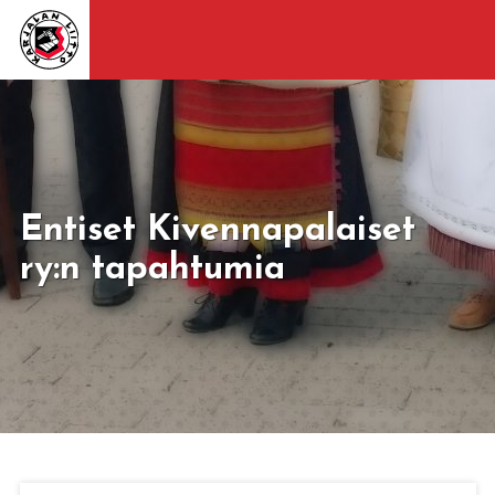
Entiset Kivennapalaiset
ry:n tapahtumia