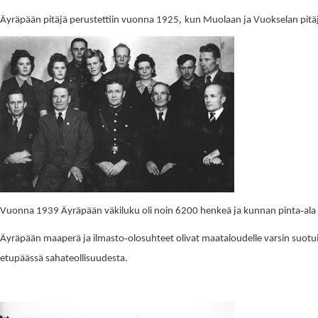
,
Äyräpään pitäjä perustettiin vuonna 1925
kun Muolaan ja Vuokselan pitäj
-
Vuonna 1939 Äyräpään väkiluku oli noin 6200 henkeä ja kunnan pinta
ala
-
Äyräpään maaperä ja ilmasto
olosuhteet olivat maataloudelle varsin suotu
.
etupäässä sahateollisuudesta