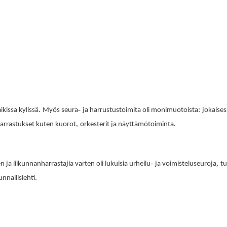
.
-
:
ikissa kylissä
Myös seura
ja harrustustoimita oli monimuotoista
jokaises
,
.
 harrastukset kuten kuorot
orkesterit ja näyttämötoiminta
-
,
ja liikunnanharrastajia varten oli lukuisia urheilu
ja voimisteluseuroja
tu
.
unnallislehti