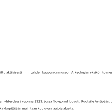
.
ittu aktiivisesti mm
Lahden kaupunginmuseon Arkeologian yksikön toime
,
,
auhan yhteydessä vuonna 1323
jossa Novgorod luovutti Ruotsille Äyräpään
.
kirkkopitäjään mainitaan kuuluvan laajoja alueita