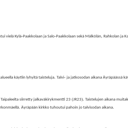
-
-
,
tui vielä Kylä
Paakkolaan ja Salo
Paakkolaan sekä Mälkölän
Rahkolan ja Ka
.
-
alueella käytiin lyhyitä taisteluja
Talvi
ja jatkosodan aikana Äyräpäässä käyt
(
).
ipaleelta siirretty jalkaväkirykmentti 23
JR23
Taistelujen aikana muitak
.
.
irkonmäellä
Äyräpään kirkko tuhoutui pahoin jo talvisodan aikana