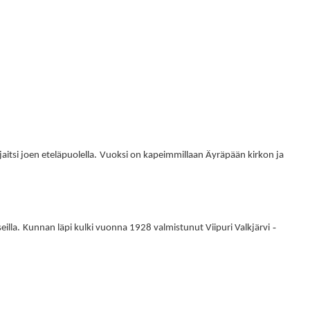
.
aitsi joen eteläpuolella
Vuoksi on kapeimmillaan Äyräpään kirkon ja
.
-
eilla
Kunnan läpi kulki vuonna 1928 valmistunut Viipuri Valkjärvi