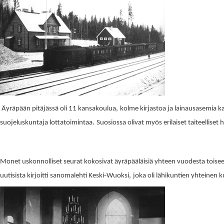
,
Äyräpään pitäjässä oli 11 kansakoulua
kolme kirjastoa ja lainausasemia ka
.
suojeluskuntaja lottatoimintaa
Suosiossa olivat myös erilaiset taiteelliset
Monet uskonnolliset seurat kokosivat äyräpääläisiä yhteen vuodesta toiseen 
-
,
uutisista kirjoitti sanomalehti Keski
Wuoksi
joka oli lähikuntien yhteinen k