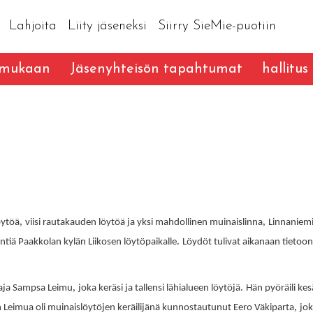
Lahjoita
Liity jäseneksi
Siirry SieMie-puotiin
 mukaan
Jäsenyhteisön tapahtumat
hallitus
,
,
öytöä
viisi rautakauden löytöä ja yksi mahdollinen muinaislinna
Linnaniem
.
tiä Paakkolan kylän Liikosen löytöpaikalle
Löydöt tulivat aikanaan tietoon 
,
.
aja Sampsa Leimu
joka keräsi ja tallensi lähialueen löytöjä
Hän pyöräili kes
,
 Leimua oli muinaislöytöjen keräilijänä kunnostautunut Eero Väkiparta
jok