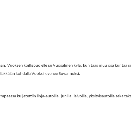
.
,
aan
Vuoksen koillispuolelle jäi Vuosalmen kylä
kun taas muu osa kuntaa sij
.
lläkkälän kohdalla Vuoksi levenee Suvannoksi
-
,
,
,
räpäässä kuljetettiin linja
autoilla
junilla
laivoilla
yksityisautoilla sekä taks