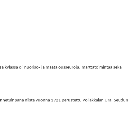
-
,
sa kylässä oli nuoriso
ja maatalousseuroja
marttatoimintaa sekä
.
nnetuinpana niistä vuonna 1921 perustettu Pölläkkälän Ura
Seudun