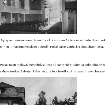
,
Äyräpään seurakunnan toiminta alkoi vuoden 1926 alussa
kuten kunnan
.
ennen jumalanpalvelukset pidettiin Pölläkkälän vanhalla rukoushuoneella
Pölläkkälän taajaväkinen yhdyskunta oli sahateollisuuden ja koko pitäjän h
-
.
:
saha
alueeksi
Sahojen lisäksi muuta teollisuutta oli runsaasti
kaksi huopa