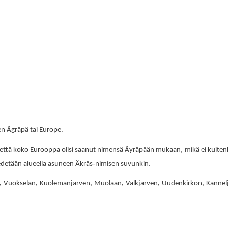
.
en Ägräpä tai Europe
,
että koko Eurooppa olisi saanut nimensä Äyräpään mukaan
mikä ei kuite
-
.
iedetään alueella asuneen Äkräs
nimisen suvunkin
,
,
,
,
,
,
Vuokselan
Kuolemanjärven
Muolaan
Valkjärven
Uudenkirkon
Kannel