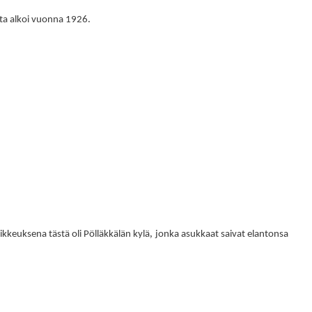
.
ta alkoi vuonna 1926
,
ikkeuksena tästä oli Pölläkkälän kylä
jonka asukkaat saivat elantonsa