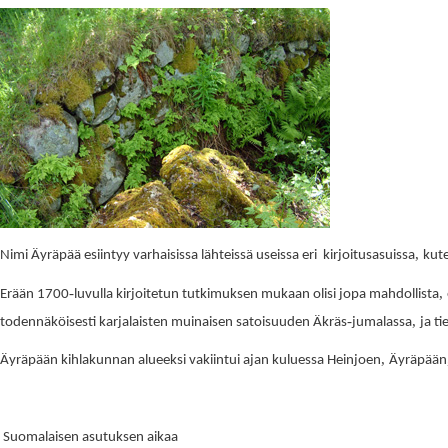
,
Nimi Äyräpää esiintyy varhaisissa lähteissä useissa eri kirjoitusasuissa
kut
-
,
Erään 1700
luvulla kirjoitetun tutkimuksen mukaan olisi jopa mahdollista
-
,
todennäköisesti karjalaisten muinaisen satoisuuden Äkräs
jumalassa
ja t
,
Äyräpään kihlakunnan alueeksi vakiintui ajan kuluessa Heinjoen
Äyräpään
Suomalaisen asutuksen aikaa