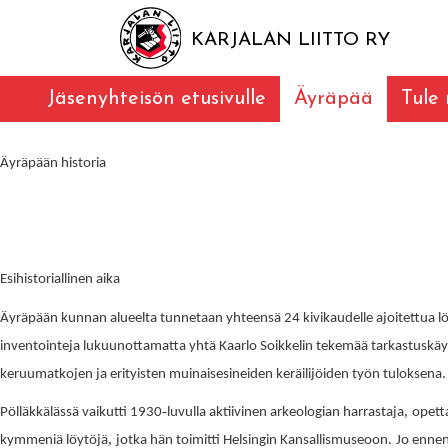
KARJALAN LIITTO RY
Jäsenyhteisön etusivulle
Äyräpää
Tule
Äyräpään historia
Esihistoriallinen aika
Äyräpään kunnan alueelta tunnetaan yhteensä 24 kivikaudelle ajoitettua l
inventointeja lukuunottamatta yhtä Kaarlo Soikkelin tekemää tarkastuskäyn
.
keruumatkojen ja erityisten muinaisesineiden keräilijöiden työn tuloksena
-
,
Pölläkkälässä vaikutti 1930
luvulla aktiivinen arkeologian harrastaja
opett
,
.
kymmeniä löytöjä
jotka hän toimitti Helsingin Kansallismuseoon
Jo ennen