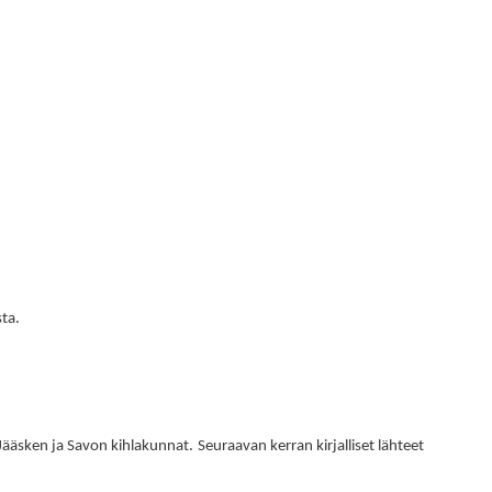
.
sta
.
Jääsken ja Savon kihlakunnat
Seuraavan kerran kirjalliset lähteet