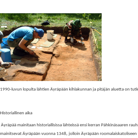
-
1
990
luvun lopulta lähtien Äyräpään kihlakunnan ja pitäjän aluetta on tutk
Historiallinen aika
Äyräpää mainitaan historiallisissa lähteissä ensi kerran Pähkinäsaaren r
,
mainitsevat Äyräpään vuonna 1348
jolloin Äyräpään roomalaiskatoliseen 