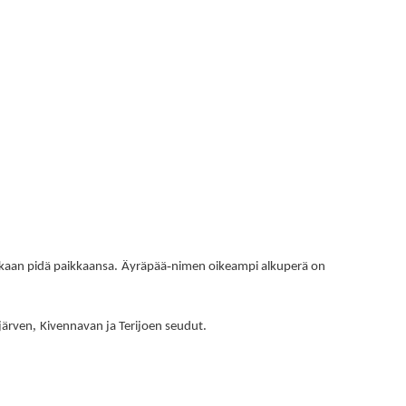
.
-
nkaan pidä paikkaansa
Äyräpää
nimen oikeampi alkuperä on
,
.
järven
Kivennavan ja Terijoen seudut