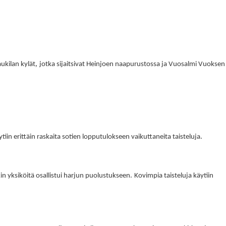
,
ukilan kylät
jotka sijaitsivat Heinjoen naapurustossa ja Vuosalmi Vuoksen
.
iin erittäin raskaita sotien lopputulokseen vaikuttaneita taisteluja
.
in yksiköitä osallistui harjun puolustukseen
Kovimpia taisteluja käytiin