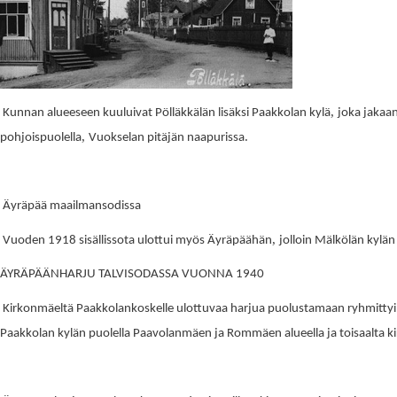
,
Kunnan alueeseen kuuluivat Pölläkkälän lisäksi Paakkolan kylä
joka jakaan
,
.
pohjoispuolella
Vuokselan pitäjän naapurissa
Äyräpää maailmansodissa
,
Vuoden 1918 sisällissota ulottui myös Äyräpäähän
jolloin Mälkölän kylän 
ÄYRÄPÄÄNHARJU TALVISODASSA VUONNA 1940
Kirkonmäeltä Paakkolankoskelle ulottuvaa harjua puolustamaan ryhmittyi Ta
Paakkolan kylän puolella Paavolanmäen ja Rommäen alueella ja toisaalta k