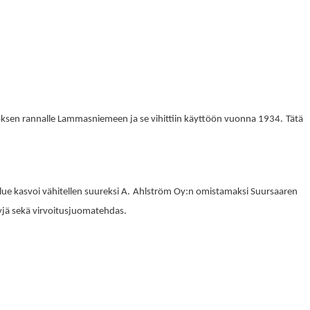
.
uoksen rannalle Lammasniemeen ja se vihittiin käyttöön vuonna 1934
Tätä
.
:
alue kasvoi vähitellen suureksi A
Ahlström Oy
n omistamaksi Suursaaren
.
yjä sekä virvoitusjuomatehdas