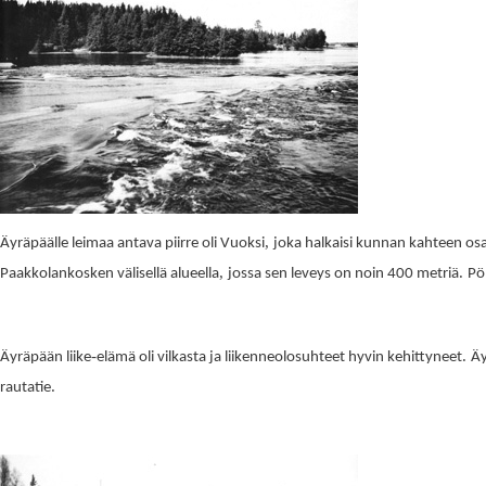
,
Äyräpäälle leimaa antava piirre oli Vuoksi
joka halkaisi kunnan kahteen os
,
.
Paakkolankosken välisellä alueella
jossa sen leveys on noin 400 metriä
Pö
-
.
Äyräpään liike
elämä oli vilkasta ja liiken
neolosuhteet hyvin kehittyneet
Äy
.
rautatie