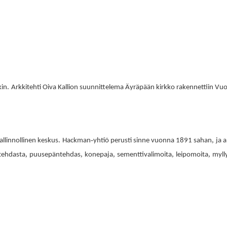
.
kin
Arkkitehti Oiva Kallion suunnittelema Äyräpään kirkko rakennettiin V
.
-
,
allinnollinen keskus
Hackman
yhtiö perusti sinne vuonna 1891 sahan
ja 
,
,
,
,
,
tehdasta
puusepäntehdas
konepaja
sementtivalimoita
leipomoita
myll