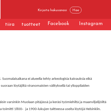
Facebook
Instagram
tiira
tuotteet
.
i
Suomalaisaikana ei alueella tehty arkeologisia kaivauksia eikä
suoraan löytäjiltä viranomaisten välityksellä tai ylioppilaiden
äisin varsinkin Muolaan pitäjässä ja keräsi työmiehiltä ja maanviljelijöiltä
-
-
.
a toimitti 1800
ja 1900
lukujen taitteessa useita löytöjä Helsinkiin