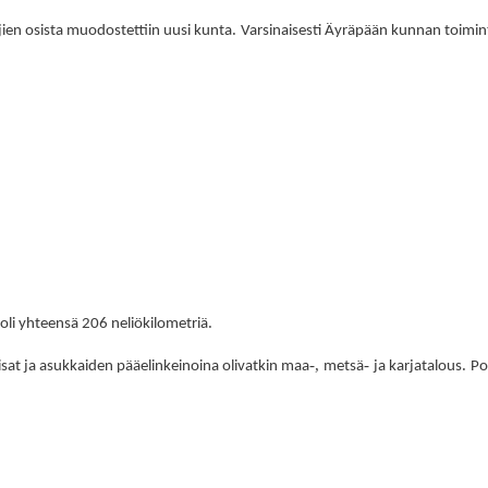
.
ien osista muodostettiin uusi kunta
Varsinaisesti Äyräpään kunnan toimin
.
 oli yhteensä 206 neliökilometriä
-,
-
.
isat ja asukkaiden pääelinkeinoina olivatkin maa
metsä
ja karjatalous
Po