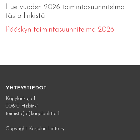
Lue vuoden 2026 toimintasuunnitelma
tästä linkistä
Pääskyn toimintasuunnitelma 2026
YHTEYSTIEDOT
Käpylänkuja 1
00610 Helsinki
toimisto(at)karjalanliitto.fi
Copyright Karjalan Liitto ry