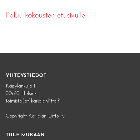
Paluu kokousten etusivulle
YHTEYSTIEDOT
Käpylänkuja 1
00610 Helsinki
toimisto(at)karjalanliitto.fi
Copyright Karjalan Liitto ry
TULE MUKAAN