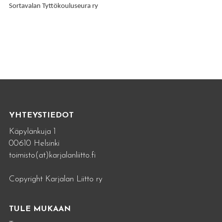
Sortavalan Tyttökouluseura ry
YHTEYSTIEDOT
Käpylänkuja 1
00610 Helsinki
toimisto(at)karjalanliitto.fi
Copyright Karjalan Liitto ry
TULE MUKAAN