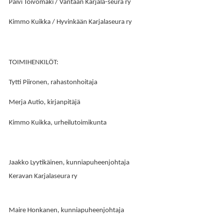
Päivi Toivomäki / Vantaan Karjala-seura ry
Kimmo Kuikka / Hyvinkään Karjalaseura ry
TOIMIHENKILÖT:
Tytti Piironen, rahastonhoitaja
Merja Autio, kirjanpitäjä
Kimmo Kuikka, urheilutoimikunta
Jaakko Lyytikäinen, kunniapuheenjohtaja
Keravan Karjalaseura ry
Maire Honkanen, kunniapuheenjohtaja