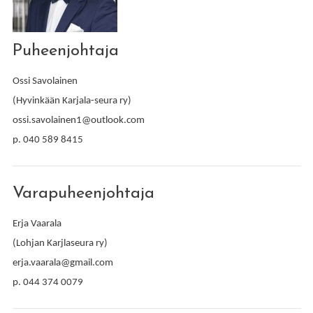
Puheenjohtaja
Ossi Savolainen
(Hyvinkään Karjala-seura ry)
ossi.savolainen1@outlook.com
p. 040 589 8415
Varapuheenjohtaja
Erja Vaarala
(Lohjan Karjlaseura ry)
erja.vaarala@gmail.com
p. 044 374 0079