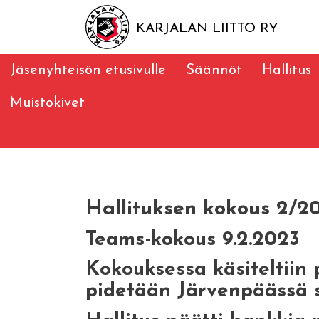
KARJALAN LIITTO RY
Jäsenyhteisön etusivulle
Säännöt
Hallitus
Muistokivet
Hallituksen kokous 2/2
Teams-kokous 9.2.2023
Kokouksessa käsiteltiin 
pidetään Järvenpäässä s