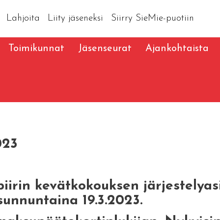
Lahjoita
Liity jäseneksi
Siirry SieMie-puotiin
Toimikunnat
Jäsenseurat
Ajankohtaista
023
piirin kevätkokouksen järjestelyas
unnuntaina 19.3.2023.