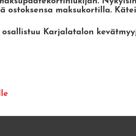
 maksupäätekortinlukijan. Nykyis
sä ostoksensa maksukortilla. Käte
ri osallistuu Karjalatalon kevätmyy
le