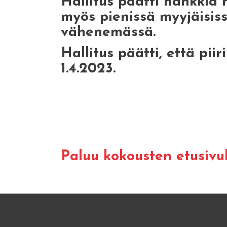
Hallitus päätti hankkia
myös pienissä myyjäisis
vähenemässä.
Hallitus päätti, että pii
1.4.2023.
Paluu kokousten etusivul