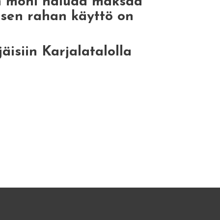
in moni haluaa maksaa
isen rahan käyttö on
jäisiin Karjalatalolla