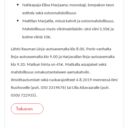
Nahkapaja Eliisa Marjaana; monologi, lompakon teon
esittely sekä ostosmahdollisuus
Mattilan Marjatila, missä kahvit ja ostosmahdollisuus.
Mahdollisuus myös viinimaistiaisiin: yksi viini 3,50€ ja
kolme viiniä 10€.
Lähtö Rauman Linja-autoasemalta klo 8.00, Porin vanhalta
linja-autoasemalta klo 9.00 ja Harjavallan linja-autoasemalta
klo 9.20. Matkan hinta on 45€. Matkalla arpajaiset sekä
mahdollisuus omakustanteiseen aamukahviin.
Ilmoittautumiset sekä ruokarajoitteet 4.8.2019 mennessä Ilmi
Ruohoselle (puh. 050 3319676) tai Ulla Aitavaaralle (puh.
0500 722935).
Takaisin