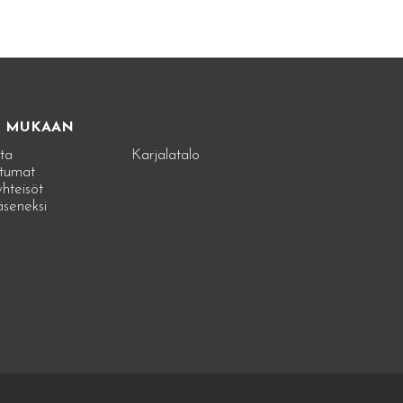
E MUKAAN
ta
Karjalatalo
tumat
hteisöt
jäseneksi