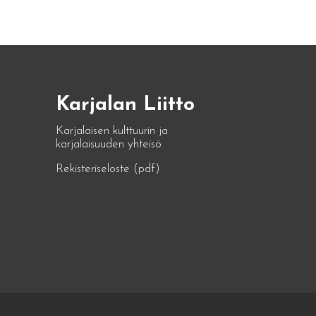
Karjalan Liitto
Karjalaisen kulttuurin ja
karjalaisuuden yhteisö
Rekisteriseloste (pdf)