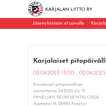
KARJALAN LIITTO RY
Jäsenyhteisön etusivulle
Karjal
Karjalaiset pitopäiväll
02.04.2023 13:00 - 02.04.202
Karjalaiset pitopäivälliset
sunnuntaina 2.4.2023 klo 13
PANELIAN SEUROJENTALOSSA
Asematie 19, 28450 Panelia