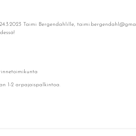
24.3.2023 Taimi Bergendahlille, taimi.bergendahl@gmail
ydessä!
rinnetoimikunta
an 1-2 arpajaispalkintoa.