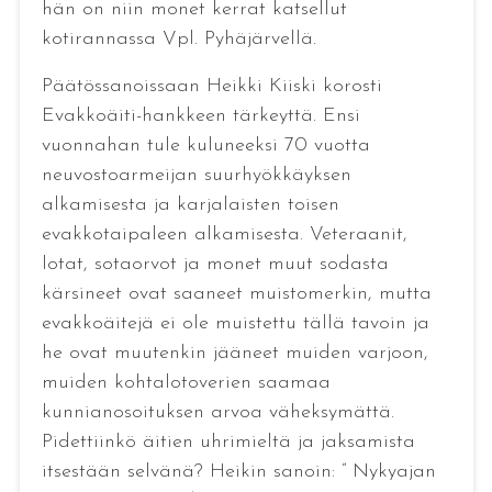
hän on niin monet kerrat katsellut
kotirannassa Vpl. Pyhäjärvellä.
Päätössanoissaan Heikki Kiiski korosti
Evakkoäiti-hankkeen tärkeyttä. Ensi
vuonnahan tule kuluneeksi 70 vuotta
neuvostoarmeijan suurhyökkäyksen
alkamisesta ja karjalaisten toisen
evakkotaipaleen alkamisesta. Veteraanit,
lotat, sotaorvot ja monet muut sodasta
kärsineet ovat saaneet muistomerkin, mutta
evakkoäitejä ei ole muistettu tällä tavoin ja
he ovat muutenkin jääneet muiden varjoon,
muiden kohtalotoverien saamaa
kunnianosoituksen arvoa väheksymättä.
Pidettiinkö äitien uhrimieltä ja jaksamista
itsestään selvänä? Heikin sanoin: ” Nykyajan