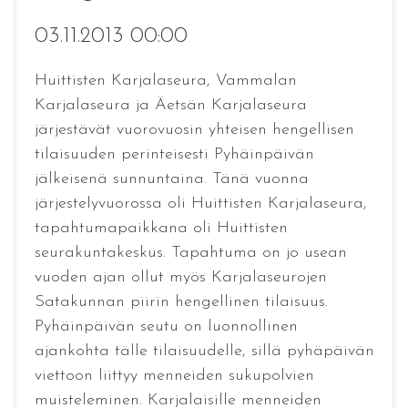
03.11.2013 00:00
Huittisten Karjalaseura, Vammalan
Karjalaseura ja Äetsän Karjalaseura
järjestävät vuorovuosin yhteisen hengellisen
tilaisuuden perinteisesti Pyhäinpäivän
jälkeisenä sunnuntaina. Tänä vuonna
järjestelyvuorossa oli Huittisten Karjalaseura,
tapahtumapaikkana oli Huittisten
seurakuntakeskus. Tapahtuma on jo usean
vuoden ajan ollut myös Karjalaseurojen
Satakunnan piirin hengellinen tilaisuus.
Pyhäinpäivän seutu on luonnollinen
ajankohta tälle tilaisuudelle, sillä pyhäpäivän
viettoon liittyy menneiden sukupolvien
muisteleminen. Karjalaisille menneiden