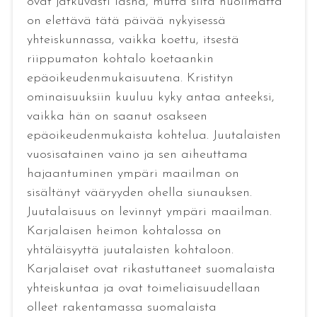
ovat jatkuvasti läsnä, mutta siitä huolimatta
on elettävä tätä päivää nykyisessä
yhteiskunnassa, vaikka koettu, itsestä
riippumaton kohtalo koetaankin
epäoikeudenmukaisuutena. Kristityn
ominaisuuksiin kuuluu kyky antaa anteeksi,
vaikka hän on saanut osakseen
epäoikeudenmukaista kohtelua. Juutalaisten
vuosisatainen vaino ja sen aiheuttama
hajaantuminen ympäri maailman on
sisältänyt vääryyden ohella siunauksen.
Juutalaisuus on levinnyt ympäri maailman.
Karjalaisen heimon kohtalossa on
yhtäläisyyttä juutalaisten kohtaloon.
Karjalaiset ovat rikastuttaneet suomalaista
yhteiskuntaa ja ovat toimeliaisuudellaan
olleet rakentamassa suomalaista