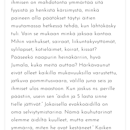
ihmisen on mahdotonta ymmärtää sitä
fyysistä ja henkistä kärsimystä, minkä
paineen alla päätökset täytyi äitien
muutamassa hetkessä tehdä, kun lähtökäsky
tuli. Vain se mukaan minkä jaksaa kantaa.
Mihin vanhukset, sairaat, liikuntakyvyttömät,
sylilapset, kotieläimet, koirat, kissat?
Pääseekö naapurin heinäkärriin, hyvä
Jumala, kuka meitä auttaa? Härkävaunut
eivät olleet kaikilla mukavuuksilla varustettu,
jatkuva pommitusvaara, välillä juna seis ja
ihmiset ulos maastoon. Kun joskus ns. perille
päästiin, usein sen ”äidin ja 5 lasta sinne
tielle jättivät.” Jokaisella evakkoäidillä on
oma selviytymistarina. Nämä kauhutarinat
olemme äidiltä kuulleet, mutta emme
ymmärrä, miten he ovat kestäneet.” Kaiken