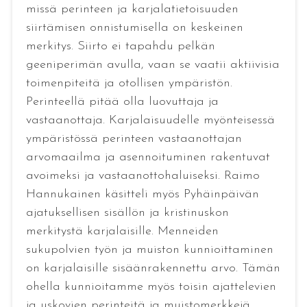
missä perinteen ja karjalatietoisuuden
siirtämisen onnistumisella on keskeinen
merkitys. Siirto ei tapahdu pelkän
geeniperimän avulla, vaan se vaatii aktiivisia
toimenpiteitä ja otollisen ympäristön.
Perinteellä pitää olla luovuttaja ja
vastaanottaja. Karjalaisuudelle myönteisessä
ympäristössä perinteen vastaanottajan
arvomaailma ja asennoituminen rakentuvat
avoimeksi ja vastaanottohaluiseksi. Raimo
Hannukainen käsitteli myös Pyhäinpäivän
ajatuksellisen sisällön ja kristinuskon
merkitystä karjalaisille. Menneiden
sukupolvien työn ja muiston kunnioittaminen
on karjalaisille sisäänrakennettu arvo. Tämän
ohella kunnioitamme myös toisin ajattelevien
ja uskovien perinteitä ja muistomerkkejä.