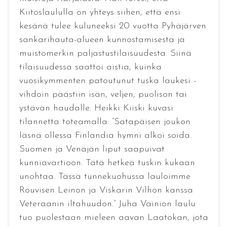
Kiitoslaululla on yhteys siihen, että ensi
kesänä tulee kuluneeksi 20 vuotta Pyhäjärven
sankarihauta-alueen kunnostamisesta ja
muistomerkin paljastustilaisuudesta. Siinä
tilaisuudessa saattoi aistia, kuinka
vuosikymmenten patoutunut tuska laukesi -
vihdoin päästiin isän, veljen, puolison tai
ystävän haudalle. Heikki Kiiski kuvasi
tilannetta toteamalla: ”Satapäisen joukon
läsnä ollessa Finlandia hymni alkoi soida.
Suomen ja Venäjän liput saapuivat
kunniavartioon. Tätä hetkeä tuskin kukaan
unohtaa. Tässä tunnekuohussa lauloimme
Rouvisen Leinon ja Viskarin Vilhon kanssa
Veteraanin iltahuudon.” Juha Vainion laulu
tuo puolestaan mieleen aavan Laatokan, jota