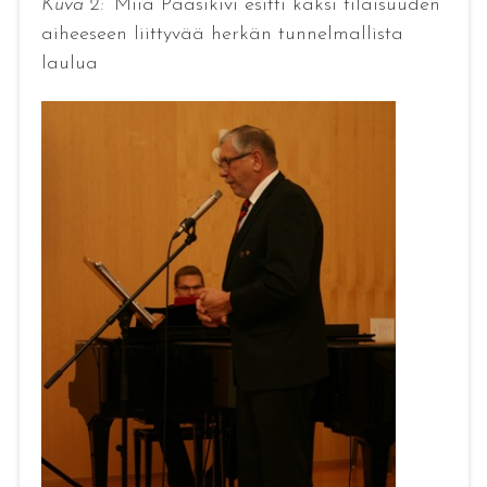
Kuva 2:
Miia Paasikivi esitti kaksi tilaisuuden
aiheeseen liittyvää herkän tunnelmallista
laulua