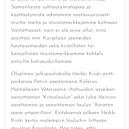
Samanlaista suhtautumistapaa ja
käyttäytymistä odotamme vastavuoroisesti
muilta meitä ja muistomerkkejämme kohtaan.
Valitettavasti näin ei ole aina ollut, mitä
osoittaa mm. Karjalaan jääneiden
hautausmaiden sekä kristillisten tai
kansallisten muistomerkkiemme kohtelu
entisillä kotiseuduillamme.
Ohjelman jälkipuoliskolla Heikki Kiiski esitti
poikansa Petrin säestämänä Kalervo
Hämäläisen Veteraanin iltahuudon säveleen
sanoittaman ”Kiitoslaulun” sekä Juha Vainion
säveltämän ja sanoittaman laulun ”Ääretön
aava ympärilläin”. Esityksensä jälkeen Heikki
Kiiski kertoi molempiin lauluihin liittyvän
muistoja Karjalasta. Hän totesi, että