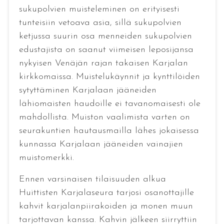
sukupolvien muisteleminen on erityisesti
tunteisiin vetoava asia, sillä sukupolvien
ketjussa suurin osa menneiden sukupolvien
edustajista on saanut viimeisen leposijansa
nykyisen Venäjän rajan takaisen Karjalan
kirkkomaissa. Muistelukäynnit ja kynttilöiden
sytyttäminen Karjalaan jääneiden
lähiomaisten haudoille ei tavanomaisesti ole
mahdollista. Muiston vaalimista varten on
seurakuntien hautausmailla lähes jokaisessa
kunnassa Karjalaan jääneiden vainajien
muistomerkki.
Ennen varsinaisen tilaisuuden alkua
Huittisten Karjalaseura tarjosi osanottajille
kahvit karjalanpiirakoiden ja monen muun
tarjottavan kanssa. Kahvin jälkeen siirryttiin