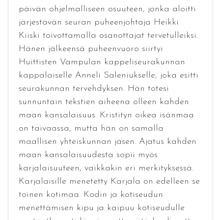
päivän ohjelmalliseen osuuteen, jonka aloitti
järjestävän seuran puheenjohtaja Heikki
Kiiski toivottamalla osanottajat tervetulleiksi.
Hänen jälkeensä puheenvuoro siirtyi
Huittisten Vampulan kappeliseurakunnan
kappalaiselle Anneli Saleniukselle, joka esitti
seurakunnan tervehdyksen. Hän totesi
sunnuntain tekstien aiheena olleen kahden
maan kansalaisuus. Kristityn oikea isänmaa
on taivaassa, mutta hän on samalla
maallisen yhteiskunnan jäsen. Ajatus kahden
maan kansalaisuudesta sopii myös
karjalaisuuteen, vaikkakin eri merkityksessä.
Karjalaisille menetetty Karjala on edelleen se
toinen kotimaa. Kodin ja kotiseudun
menettämisen kipu ja kaipuu kotiseudulle