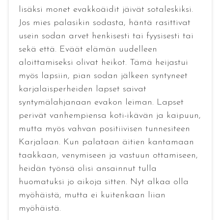
lisäksi monet evakkoäidit jäivät sotaleskiksi.
Jos mies palasikin sodasta, häntä rasittivat
usein sodan arvet henkisesti tai fyysisesti tai
sekä että. Eväät elämän uudelleen
aloittamiseksi olivat heikot. Tämä heijastui
myös lapsiin, pian sodan jälkeen syntyneet
karjalaisperheiden lapset saivat
syntymälahjanaan evakon leiman. Lapset
perivät vanhempiensa koti-ikävän ja kaipuun,
mutta myös vahvan positiivisen tunnesiteen
Karjalaan. Kun palataan äitien kantamaan
taakkaan, venymiseen ja vastuun ottamiseen,
heidän työnsä olisi ansainnut tulla
huomatuksi jo aikoja sitten. Nyt alkaa olla
myöhäistä, mutta ei kuitenkaan liian
myöhäistä.