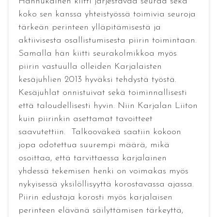
Hannukainen kiitti järjestävää seuraa sekä
koko sen kanssa yhteistyössä toimivia seuroja
tärkeän perinteen ylläpitämisestä ja
aktiivisesta osallistumisesta piirin toimintaan.
Samalla hän kiitti seurakolmikkoa myös
piirin vastuulla olleiden Karjalaisten
kesäjuhlien 2013 hyväksi tehdystä työstä.
Kesäjuhlat onnistuivat sekä toiminnallisesti
että taloudellisesti hyvin. Niin Karjalan Liiton
kuin piirinkin asettamat tavoitteet
saavutettiin. Talkooväkeä saatiin kokoon
jopa odotettua suurempi määrä, mikä
osoittaa, että tarvittaessa karjalainen
yhdessä tekemisen henki on voimakas myös
nykyisessä yksilöllisyyttä korostavassa ajassa.
Piirin edustaja korosti myös karjalaisen
perinteen elävänä säilyttämisen tärkeyttä,