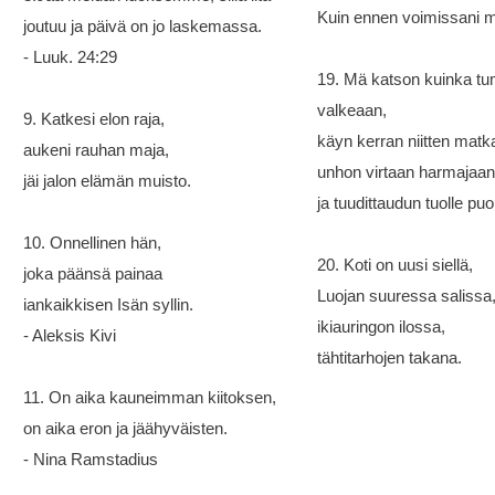
Kuin ennen voimissani m
joutuu ja päivä on jo laskemassa.
- Luuk. 24:29
19. Mä katson kuinka tum
valkeaan,
9. Katkesi elon raja,
käyn kerran niitten matk
aukeni rauhan maja,
unhon virtaan harmajaan
jäi jalon elämän muisto.
ja tuudittaudun tuolle puo
10. Onnellinen hän,
20. Koti on uusi siellä,
joka päänsä painaa
Luojan suuressa salissa
iankaikkisen Isän syllin.
ikiauringon ilossa,
- Aleksis Kivi
tähtitarhojen takana.
11. On aika kauneimman kiitoksen,
on aika eron ja jäähyväisten.
- Nina Ramstadius