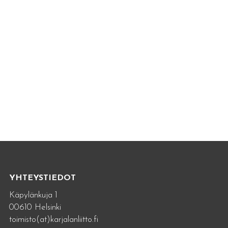
YHTEYSTIEDOT
Käpylänkuja 1
00610 Helsinki
toimisto(at)karjalanliitto.fi