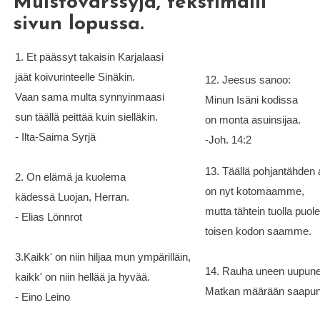
Muistovärssyjä, tekstimalli
sivun lopussa.
1. Et päässyt takaisin Karjalaasi
jäät koivurinteelle Sinäkin.
12. Jeesus sanoo:
Vaan sama multa synnyinmaasi
Minun Isäni kodissa
sun täällä peittää kuin sielläkin.
on monta asuinsijaa.
- Ilta-Saima Syrjä
-Joh. 14:2
13. Täällä pohjantähden a
2. On elämä ja kuolema
on nyt kotomaamme,
kädessä Luojan, Herran.
mutta tähtein tuolla puol
- Elias Lönnrot
toisen kodon saamme.
3.Kaikk' on niin hiljaa mun ympärilläin,
14. Rauha uneen uupunee
kaikk' on niin hellää ja hyvää.
Matkan määrään saapune
- Eino Leino