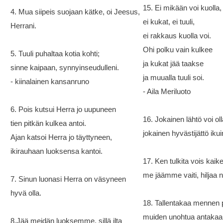
15. Ei mikään voi kuolla,
4. Mua siipeis suojaan kätke, oi Jeesus,
ei kukat, ei tuuli,
Herrani.
ei rakkaus kuolla voi.
Ohi polku vain kulkee
5. Tuuli puhaltaa kotia kohti;
ja kukat jää taakse
sinne kaipaan, synnyinseudulleni.
ja muualla tuuli soi.
- kiinalainen kansanruno
- Aila Meriluoto
6. Pois kutsui Herra jo uupuneen
16. Jokainen lähtö voi ol
tien pitkän kulkea antoi.
jokainen hyvästijättö ikui
Ajan katsoi Herra jo täyttyneen,
ikirauhaan luoksensa kantoi.
17. Ken tulkita vois kaik
me jäämme vaiti, hiljaa 
7. Sinun luonasi Herra on väsyneen
hyvä olla.
18. Tallentakaa mennen 
muiden unohtua antakaa
8.Jää meidän luoksemme, sillä ilta