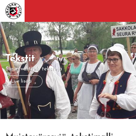
Tekstit
Surun valittelu tekstejä
Lue lisää