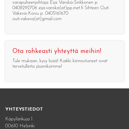
varapuheenjohtaja Eija Vänskä-Sinkkonen p.
0408292706 eija.vanska(at)pp.inet.fi Sihteeri Outi
Väkevä-Koivu p. 0405161670
outi.vakeva(at)gmail.com
Ota rohkeasti yhteyttä meihin!
Tule mukaan, kysy lisää! Kaikki kiinnostuneet ovat
tervetulleita jäseniksimme!
YHTEYSTIEDOT
Käpylänkuja 1
00610 Helsinki