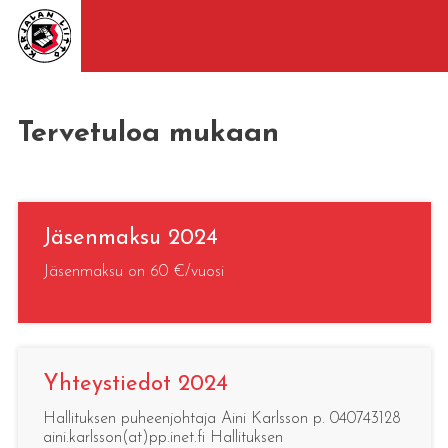
Tervetuloa mukaan
Jäsenmaksu 2024
Jäsenmaksu on 60 €/vuosi
Yhteystiedot 2024
Hallituksen puheenjohtaja Aini Karlsson p. 040743128
aini.karlsson(at)pp.inet.fi Hallituksen