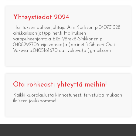
Yhteystiedot 2024
Hallituksen puheenjohtaja Aini Karlsson p.040731328
aini.karlsson(at)pp.inet.fi Hallituksen
varapuheenjohtaja Eija Vänskä-Sinkkonen p.
0408292706 eija.vanska(at)pp.inet.fi Sihteeri Outi
Väkevä p.0405161670 outi.vakeva(at)gmail.com
Ota rohkeasti yhteyttä meihin!
Kaikki kuorolaulusta kiinnostuneet, tervetuloa mukaan
iloiseen joukkoomme!