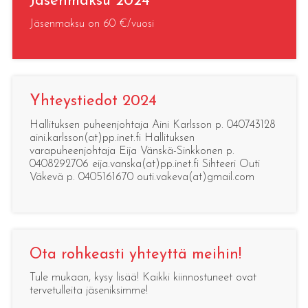
Jäsenmaksu 2024
Jäsenmaksu on 60 €/vuosi
Yhteystiedot 2024
Hallituksen puheenjohtaja Aini Karlsson p. 040743128
aini.karlsson(at)pp.inet.fi Hallituksen
varapuheenjohtaja Eija Vänskä-Sinkkonen p.
0408292706 eija.vanska(at)pp.inet.fi Sihteeri Outi
Väkevä p. 0405161670 outi.vakeva(at)gmail.com
Ota rohkeasti yhteyttä meihin!
Tule mukaan, kysy lisää! Kaikki kiinnostuneet ovat
tervetulleita jäseniksimme!