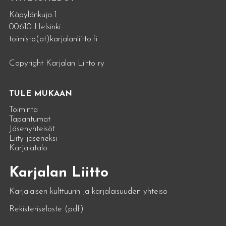
Käpylänkuja 1
00610 Helsinki
toimisto(at)karjalanliitto.fi
Copyright Karjalan Liitto ry
TULE MUKAAN
Toiminta
Tapahtumat
Jäsenyhteisöt
Liity jäseneksi
Karjalatalo
Karjalan Liitto
Karjalaisen kulttuurin ja karjalaisuuden yhteisö
Rekisteriseloste (pdf)