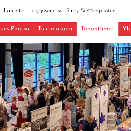
Lahjoita
Liity jäseneksi
Siirry SieMie-puotiin
suus Porissa
Tule mukaan
Tapahtumat
Yht