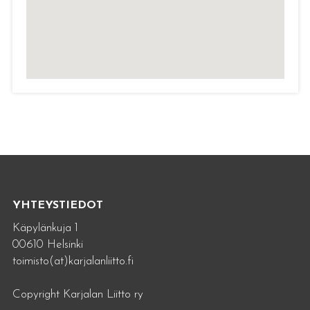
YHTEYSTIEDOT
Käpylänkuja 1
00610 Helsinki
toimisto(at)karjalanliitto.fi
Copyright Karjalan Liitto ry