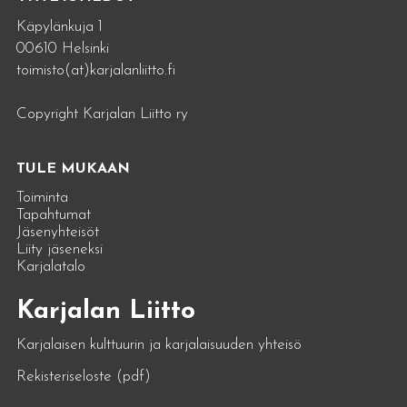
Käpylänkuja 1
00610 Helsinki
toimisto(at)karjalanliitto.fi
Copyright Karjalan Liitto ry
TULE MUKAAN
Toiminta
Tapahtumat
Jäsenyhteisöt
Liity jäseneksi
Karjalatalo
Karjalan Liitto
Karjalaisen kulttuurin ja karjalaisuuden yhteisö
Rekisteriseloste (pdf)