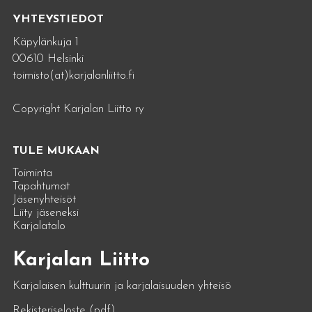
YHTEYSTIEDOT
Käpylänkuja 1
00610 Helsinki
toimisto(at)karjalanliitto.fi
Copyright Karjalan Liitto ry
TULE MUKAAN
Toiminta
Tapahtumat
Jäsenyhteisöt
Liity jäseneksi
Karjalatalo
Karjalan Liitto
Karjalaisen kulttuurin ja karjalaisuuden yhteisö
Rekisteriseloste (pdf)