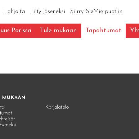
Lahjoita
Liity jäseneksi
Siirry SieMie-puotiin
suus Porissa
Tule mukaan
Tapahtumat
Yht
E MUKAAN
ta
Karjalatalo
tumat
hteisöt
jäseneksi