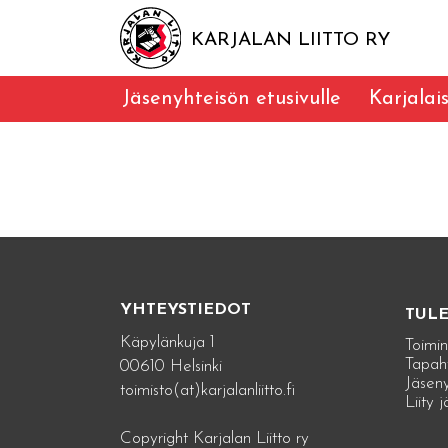
KARJALAN LIITTO RY
Jäsenyhteisön etusivulle
Karjalai
YHTEYSTIEDOT
TUL
Käpylänkuja 1
Toimin
Tapah
00610 Helsinki
Jäseny
toimisto(at)karjalanliitto.fi
Liity 
Copyright Karjalan Liitto ry