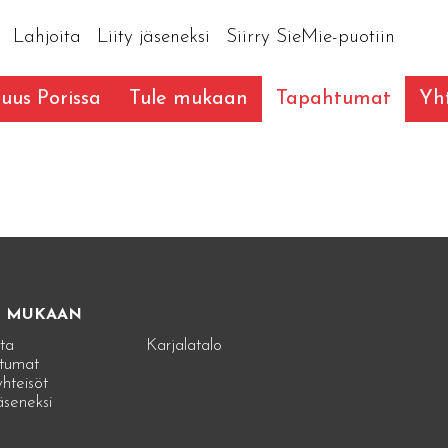
Lahjoita
Liity jäseneksi
Siirry SieMie-puotiin
suus Porissa
Tule mukaan
Tapahtumat
Yht
E MUKAAN
ta
Karjalatalo
tumat
hteisöt
jäseneksi