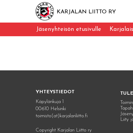
KARJALAN LIITTO RY
Jäsenyhteisön etusivulle
Karjalai
YHTEYSTIEDOT
TUL
Käpylänkuja 1
Toimin
Tapah
00610 Helsinki
Jäseny
toimisto(at)karjalanliitto.fi
Liity 
Copyright Karjalan Liitto ry