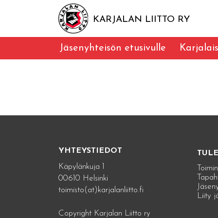
KARJALAN LIITTO RY
Jäsenyhteisön etusivulle
Karjalai
YHTEYSTIEDOT
TUL
Käpylänkuja 1
Toimin
Tapah
00610 Helsinki
Jäseny
toimisto(at)karjalanliitto.fi
Liity 
Copyright Karjalan Liitto ry