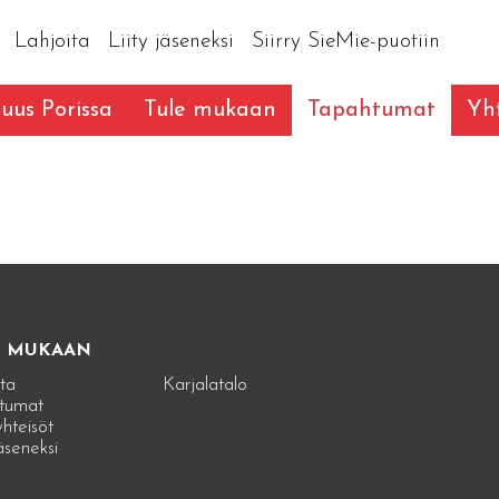
Lahjoita
Liity jäseneksi
Siirry SieMie-puotiin
suus Porissa
Tule mukaan
Tapahtumat
Yht
E MUKAAN
ta
Karjalatalo
tumat
hteisöt
jäseneksi