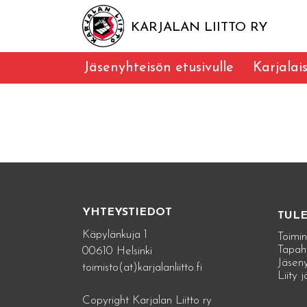
KARJALAN LIITTO RY
Jäsenyhteisön etusivulle
Karjalai
YHTEYSTIEDOT
TUL
Käpylänkuja 1
Toimin
Tapah
00610 Helsinki
Jäseny
toimisto(at)karjalanliitto.fi
Liity 
Copyright Karjalan Liitto ry