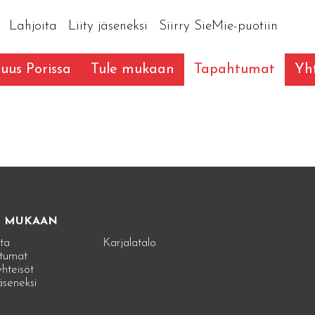
Lahjoita
Liity jäseneksi
Siirry SieMie-puotiin
suus Porissa
Tule mukaan
Tapahtumat
Yht
E MUKAAN
ta
Karjalatalo
tumat
hteisöt
jäseneksi