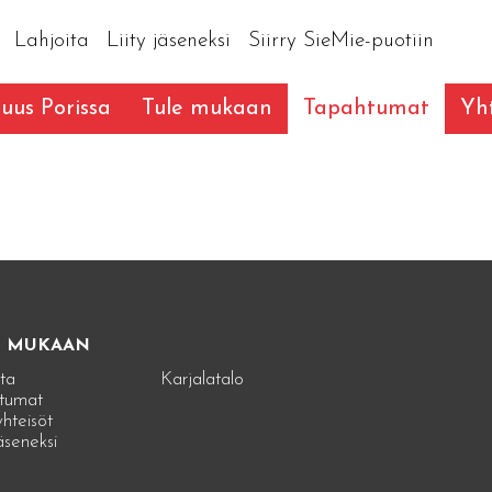
Lahjoita
Liity jäseneksi
Siirry SieMie-puotiin
suus Porissa
Tule mukaan
Tapahtumat
Yht
E MUKAAN
ta
Karjalatalo
tumat
hteisöt
jäseneksi