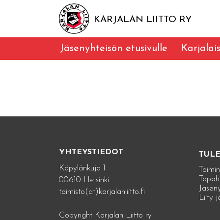
KARJALAN LIITTO RY
Jäsenyhteisön etusivulle
Karjalai
YHTEYSTIEDOT
TUL
Käpylänkuja 1
Toimin
Tapah
00610 Helsinki
Jäseny
toimisto(at)karjalanliitto.fi
Liity 
Copyright Karjalan Liitto ry